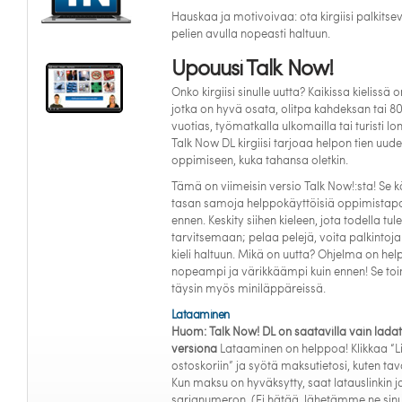
Hauskaa ja motivoivaa: ota kirgiisi palkitse
pelien avulla nopeasti haltuun.
Upouusi Talk Now!
Onko kirgiisi sinulle uutta? Kaikissa kielissä o
jotka on hyvä osata, olitpa kahdeksan tai 8
vuotias, työmatkalla ulkomailla tai turisti lo
Talk Now DL kirgiisi tarjoaa helpon tien uude
oppimiseen, kuka tahansa oletkin.
Tämä on viimeisin versio Talk Now!:sta! Se 
tasan samoja helppokäyttöisiä oppimistapo
ennen. Keskity siihen kieleen, jota todella tule
tarvitsemaan; pelaa pelejä, voita palkintoja
kieli haltuun. Mikä on uutta? Ohjelma on he
nopeampi ja värikkäämpi kuin ennen! Se toi
täysin myös miniläppäreissä.
Lataaminen
Huom: Talk Now! DL on saatavilla vain lada
versiona
Lataaminen on helppoa! Klikkaa “L
ostoskoriin” ja syötä maksutietosi, kuten tava
Kun maksu on hyväksytty, saat latauslinkin j
sarjanumeron. (Ei hätää, lähetämme ne sinu