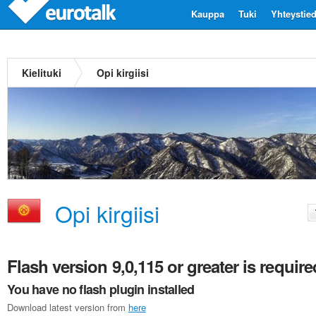
Kauppa
Tuki
Yhteystie
Kielituki
Opi kirgiisi
Opi kirgiisi
Flash version 9,0,115 or greater is require
You have no flash plugin installed
Download latest version from
here