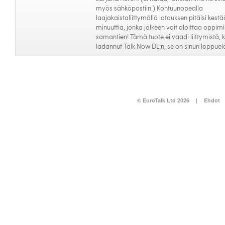
myös sähköpostiin.) Kohtuunopealla
laajakaistaliittymällä latauksen pitäisi kestä
minuuttia, jonka jälkeen voit aloittaa oppim
samantien! Tämä tuote ei vaadi liittymistä, k
ladannut Talk Now DL:n, se on sinun loppue
© EuroTalk Ltd 2026
|
Ehdot