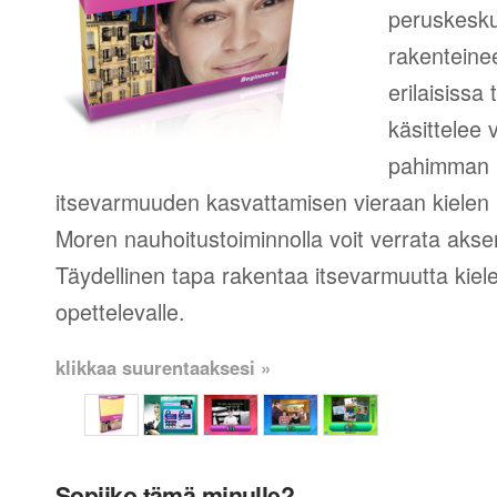
peruskesku
rakenteinee
erilaisissa
käsittelee 
pahimman 
itsevarmuuden kasvattamisen vieraan kielen 
Moren nauhoitustoiminnolla voit verrata aksent
Täydellinen tapa rakentaa itsevarmuutta kie
opettelevalle.
klikkaa suurentaaksesi »
Sopiiko tämä minulle?