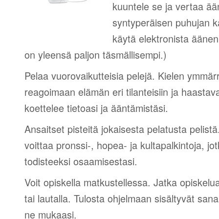
kuuntele se ja vertaa ää
syntyperäisen puhujan 
käytä elektronista äänen
on yleensä paljon täsmällisempi.)
Pelaa vuorovaikutteisia pelejä. Kielen ymmär
reagoimaan elämän eri tilanteisiin ja haastav
koettelee tietoasi ja ääntämistäsi.
Ansaitset pisteitä jokaisesta pelatusta pelistä
voittaa pronssi-, hopea- ja kultapalkintoja, jot
todisteeksi osaamisestasi.
Voit opiskella matkustellessa. Jatka opiskelu
tai lautalla. Tulosta ohjelmaan sisältyvät sana
ne mukaasi.