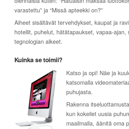
olennaisia kuten: “Haluaisin maksaa luottokor
varastettu” ja “Missä apteekki on?”
Aiheet sisältävät tervehdykset, kaupat ja rav
hotellit, puhelut, hätätapaukset, vapaa-ajan, 
tegnologian alkeet.
Kuinka se toimii?
Katso ja opi! Näe ja kuul
katsomalla videomateriaa
puhujasta.
Rakenna itseluottamusta
kun kokeilet uusia puhum
maailmalla, äänitä oma p