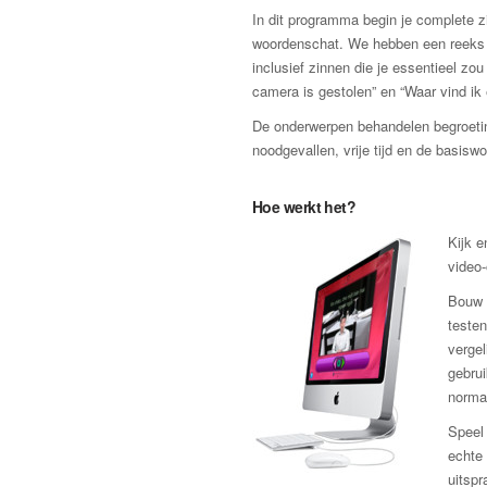
In dit programma begin je complete zi
woordenschat. We hebben een reeks zi
inclusief zinnen die je essentieel zo
camera is gestolen” en “Waar vind ik
De onderwerpen behandelen begroeting
noodgevallen, vrije tijd en de basis
Hoe werkt het?
Kijk e
video
Bouw v
testen
vergel
gebrui
norma
Speel 
echte 
uitspr