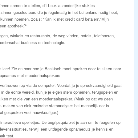
nnen samen te stellen, dit t.o.v. afzonderlijke stukjes
nnen geselecteerd die je regelmatig in het buitenland nodig hebt,
u kunnen noemen, zoals: “Kan ik met credit card betalen”,”Mijn
 een apotheek?”
en, winkels en restaurants, de weg vinden, hotels, telefoneren,
woordenschat business en technologie.
n leer! Zie en hoor hoe je Baskisch moet spreken door te kijken naar
-opnames met moedertaalsprekers.
ertrouwen op via de computer. Voordat je je spreekvaardigheid gaat
 in de echte wereld, kun je je eigen stem opnemen, terugspelen en
ijken met die van een moedertaalspreker. (Merk op dat we geen
k maken van elektronische stemanalyse: het menselijk oor is
al gesproken veel nauwkeuriger.)
interactieve spelletjes. De begripsquiz zet je aan om te reageren op
levenssituaties, terwijl een uitdagende opnamequiz je kennis en
aak test.