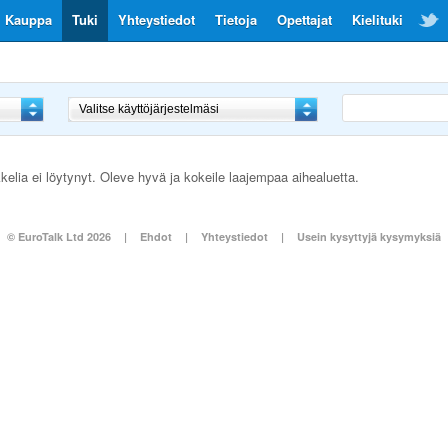
Kauppa
Tuki
Yhteystiedot
Tietoja
Opettajat
Kielituki
kkelia ei löytynyt. Oleve hyvä ja kokeile laajempaa aihealuetta.
© EuroTalk Ltd 2026
|
Ehdot
|
Yhteystiedot
|
Usein kysyttyjä kysymyksiä