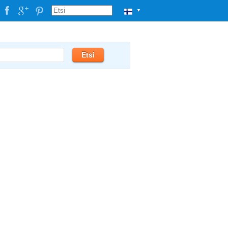
▼
Etsi