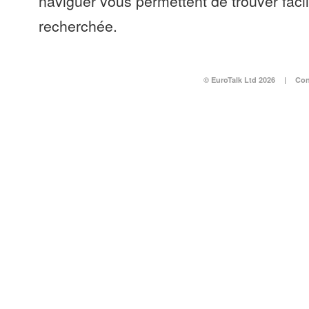
naviguer vous permettent de trouver faci
recherchée.
© EuroTalk Ltd 2026
|
Con