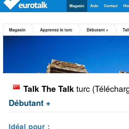
Magasin
Aide
Contact
His
Magasin
Apprenez le turc
Débutant +
Tal
turc
(Téléchar
Talk The Talk
Débutant +
Idéal pour :