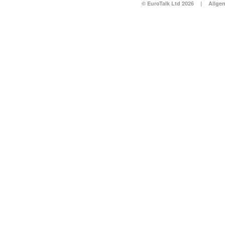
© EuroTalk Ltd 2026
|
Allge