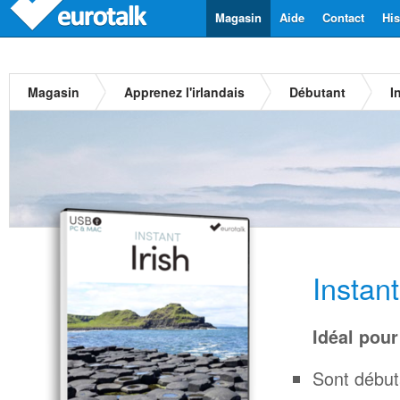
Magasin
Aide
Contact
His
Magasin
Apprenez l'irlandais
Débutant
I
Instan
Idéal pour
Sont début