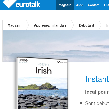
Magasin
Aide
Contact
His
Magasin
Apprenez l'irlandais
Débutant
I
Instan
Idéal pour
Sont début