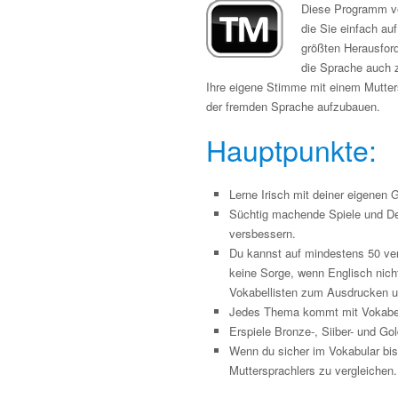
Diese Programm ver
die Sie einfach au
größten Herausfor
die Sprache auch 
Ihre eigene Stimme mit einem Mutters
der fremden Sprache aufzubauen.
Hauptpunkte:
Lerne Irisch mit deiner eigenen 
Süchtig machende Spiele und De
versbessern.
Du kannst auf mindestens 50 ve
keine Sorge, wenn Englisch nich
Vokabellisten zum Ausdrucken 
Jedes Thema kommt mit Vokabel
Erspiele Bronze-, Siiber- und G
Wenn du sicher im Vokabular bi
Muttersprachlers zu vergleichen.