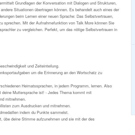
mittelt Grundlagen der Konversation mit Dialogen und Strukturen,
f andere Situationen übertragen können. Es behandelt auch eines der
derungen beim Lernen einer neuen Sprache: Das Selbstvertrauen,
zu sprechen. Mit der Aufnahmefunktion von Talk More können Sie
prachler zu vergleichen. Perfekt, um das nötige Selbstvertrauen in
Geschwindigkeit und Zeiteinteilung.
nksportaufgaben um die Erinnerung an den Wortschatz zu
rschiedenen Heimatssprachen, in jedem Programm, lernen. Also
t deine Muttersprache ist! - Jedes Thema kommt mit
und mitnehmen.
listen zum Ausdrucken und mitnehmen.
oldmedaillen indem du Punkte sammelst.
st, übe deine Stimme aufzunehmen und sie mit der des