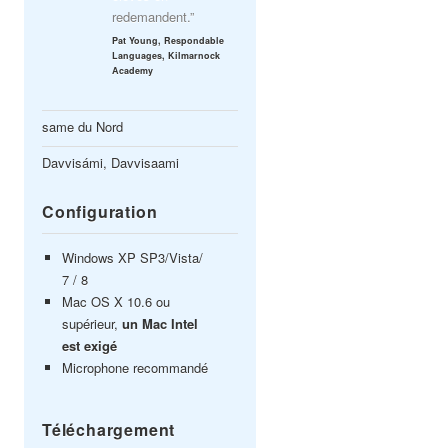
redemandent.”
Pat Young, Respondable
Languages, Kilmarnock
Academy
same du Nord
Davvisámi, Davvisaami
Configuration
Windows XP SP3/Vista/
7 / 8
Mac OS X 10.6 ou
supérieur,
un Mac Intel
est exigé
Microphone recommandé
Téléchargement