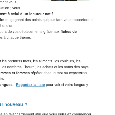
ement vous
iation ; vous
ent à celui d’un locuteur natif
.
dre
en gagnant des points qui plus tard vous rapporteront
 et d’or.
cours de vos déplacements grâce aux
fiches de
s à chaque thème.
 les premiers mots, les aliments, les couleurs, les
, les nombres, l’heure, les achats et les noms des pays.
hommes et femmes
répéter chaque mot ou expression
tez.
langues
-
Regardez la liste
pour voir si votre langue y
il nouveau ?
le en téléchargement afin que vous puissiez commencer