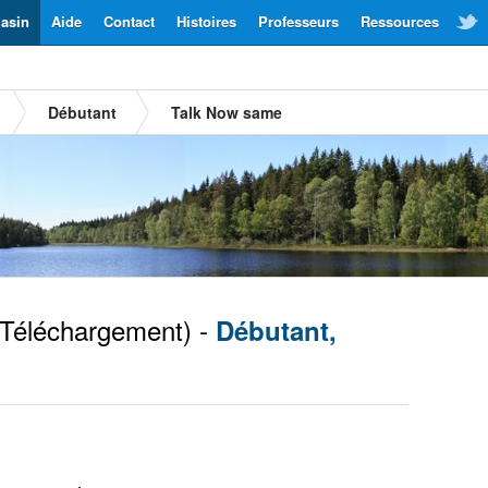
asin
Aide
Contact
Histoires
Professeurs
Ressources
Débutant
Talk Now same
Téléchargement) -
Débutant,