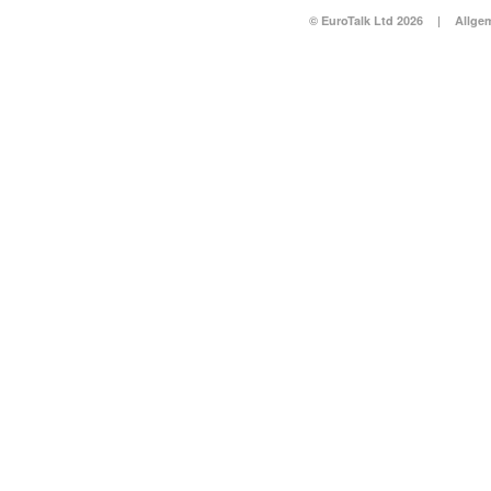
© EuroTalk Ltd 2026
|
Allge