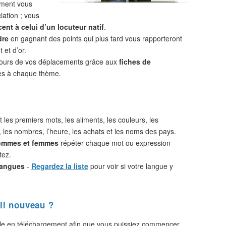
ement vous
iation ; vous
ent à celui d’un locuteur natif
.
dre
en gagnant des points qui plus tard vous rapporteront
 et d’or.
cours de vos déplacements grâce aux
fiches de
s à chaque thème.
 les premiers mots, les aliments, les couleurs, les
, les nombres, l’heure, les achats et les noms des pays.
hommes et femmes
répéter chaque mot ou expression
tez.
langues
-
Regardez la liste
pour voir si votre langue y
il nouveau ?
le en téléchargement afin que vous puissiez commencer