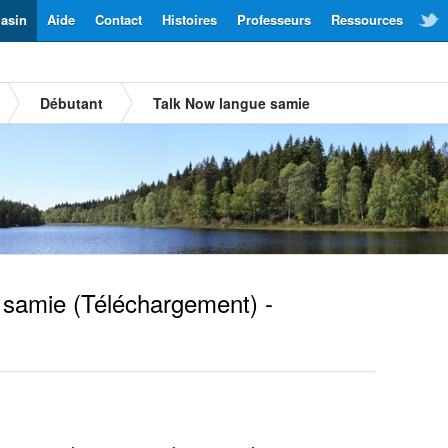
asin
Aide
Contact
Histoires
Professeurs
Ressources
Débutant
Talk Now langue samie
 samie
(Téléchargement) -