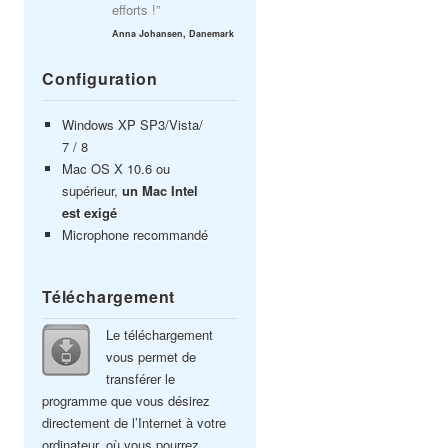
efforts !”
Anna Johansen, Danemark
Configuration
Windows XP SP3/Vista/
7 / 8
Mac OS X 10.6 ou
supérieur,
un Mac Intel
est exigé
Microphone recommandé
Téléchargement
Le téléchargement
vous permet de
transférer le
programme que vous désirez
directement de l’Internet à votre
ordinateur, où vous pourrez