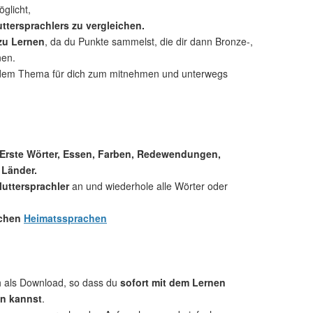
glicht,
ttersprachlers zu vergleichen.
 zu Lernen
, da du Punkte sammelst, die dir dann Bronze-,
nen.
dem Thema für dich zum mitnehmen und unterwegs
 Erste Wörter, Essen, Farben, Redewendungen,
 Länder.
uttersprachler
an und wiederhole alle Wörter oder
.
ichen
Heimatssprachen
ch als Download, so dass du
sofort mit dem Lernen
n kannst
.