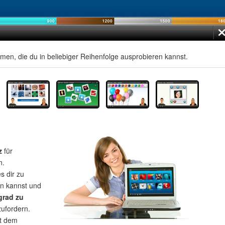
men, die du in beliebiger Reihenfolge ausprobieren kannst.
z
für
n.
s dir zu
rn kannst und
grad zu
zufordern.
t dem