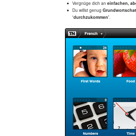
Vergnüge dich an
einfachen, a
Du willst genug
Grundwortscha
‘durchzukommen’
.