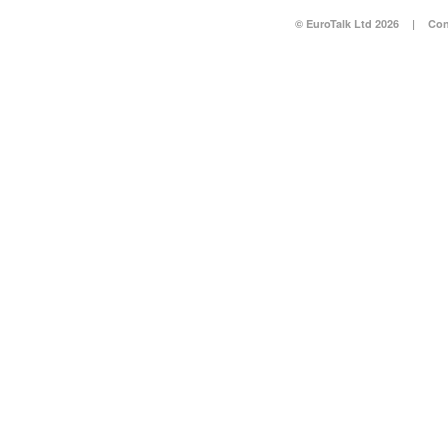
© EuroTalk Ltd 2026
|
Con