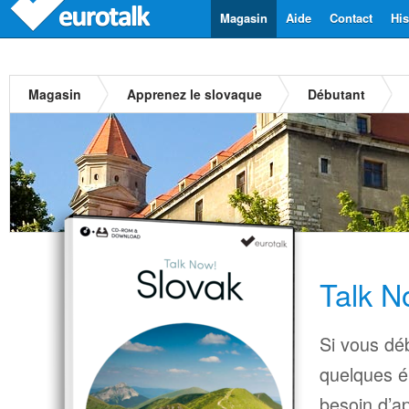
Magasin
Aide
Contact
His
Magasin
Apprenez le slovaque
Débutant
Talk N
Si vous déb
quelques é
besoin d’a