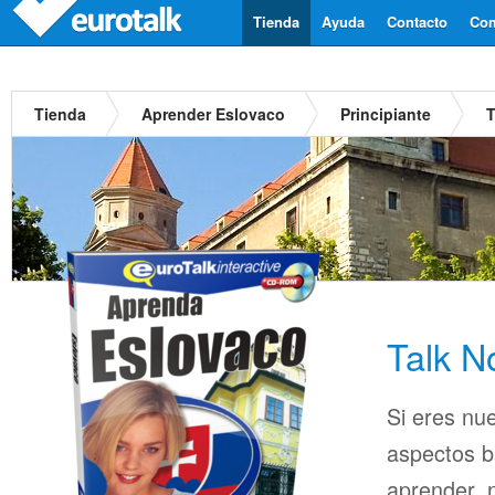
Tienda
Ayuda
Contacto
Com
Tienda
Aprender Eslovaco
Principiante
T
Talk N
Si eres nu
aspectos b
aprender, n