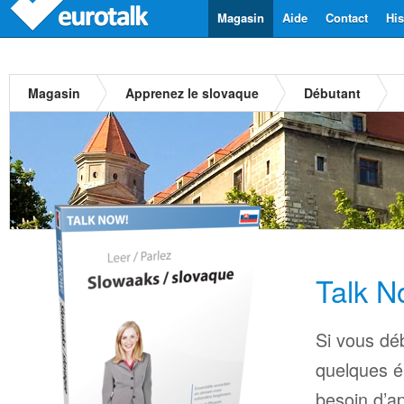
Magasin
Aide
Contact
His
Magasin
Apprenez le slovaque
Débutant
Talk N
Si vous déb
quelques é
besoin d’a