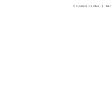
© EuroTalk Ltd 2026
|
Con