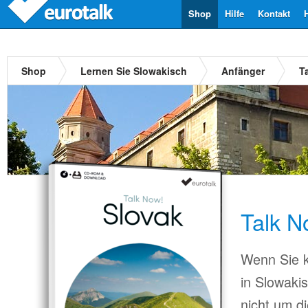
Shop
Hilfe
Kontakt
Shop
Lernen Sie Slowakisch
Anfänger
T
Talk N
Wenn Sie k
in Slowaki
nicht um d