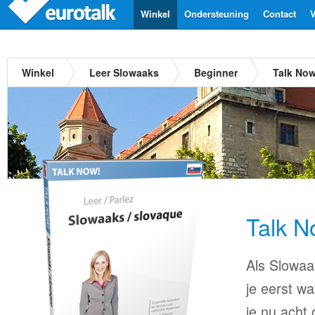
Winkel
Ondersteuning
Contact
V
Winkel
Leer Slowaaks
Beginner
Talk No
Talk 
Als Slowaak
je eerst wa
je nu acht 