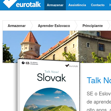
Armazenar
Assistência
Contacto
Armazenar
Aprender Eslovaco
Principiante
Talk N
SE o Eslov
de aprende
oito anos,