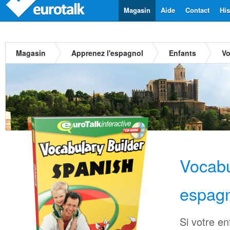
Magasin
Aide
Contact
His
Magasin
Apprenez l'espagnol
Enfants
Vo
Vocabu
espag
Si votre en