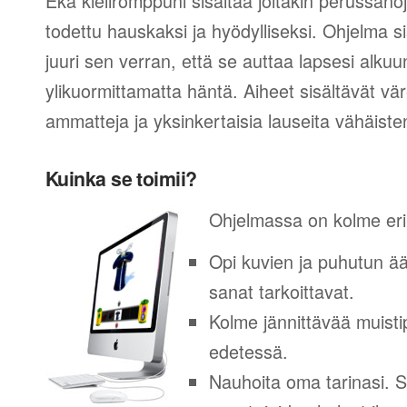
Eka kieliromppuni sisältää joitakin perussanoj
todettu hauskaksi ja hyödylliseksi. Ohjelma s
juuri sen verran, että se auttaa lapsesi alku
ylikuormittamatta häntä. Aiheet sisältävät vär
ammatteja ja yksinkertaisia lauseita vähäiste
Kuinka se toimii?
Ohjelmassa on kolme eril
Opi kuvien ja puhutun ään
sanat tarkoittavat.
Kolme jännittävää muistip
edetessä.
Nauhoita oma tarinasi. S