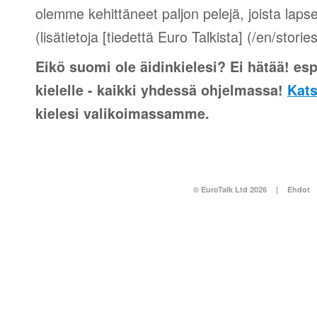
olemme kehittäneet paljon pelejä, joista lapse
(lisätietoja [tiedettä Euro Talkista] (/en/stori
Eikö suomi ole äidinkielesi? Ei hätää! esp
kielelle - kaikki yhdessä ohjelmassa!
Kats
kielesi valikoimassamme.
© EuroTalk Ltd 2026
|
Ehdot