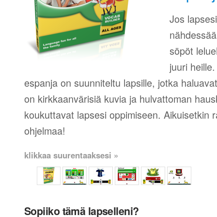
Jos lapsesi
nähdessään
söpöt lelue
juuri heill
espanja on suunniteltu lapsille, jotka haluava
on kirkkaanvärisiä kuvia ja hulvattoman hausk
koukuttavat lapsesi oppimiseen. Aikuisetkin r
ohjelmaa!
klikkaa suurentaaksesi »
Sopiiko tämä lapselleni?