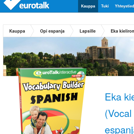
Kauppa
Tuki
Yhteystie
Kauppa
Opi espanja
Lapsille
Eka kieliro
Eka ki
(Vocal 
espanj