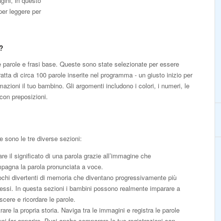
gini, in questo
er leggere per
?
parole e frasi base. Queste sono state selezionate per essere
tratta di circa 100 parole inserite nel programma - un giusto inizio per
mazioni il tuo bambino. Gli argomenti includono i colori, i numeri, le
 con preposizioni.
 sono le tre diverse sezioni:
re il significato di una parola grazie all’immagine che
pagna la parola pronunciata a voce.
ochi divertenti di memoria che diventano progressivamente più
ssi. In questa sezioni i bambini possono realmente imparare a
scere e ricordare le parole.
rare la propria storia. Naviga tra le immagini e registra le parole
oi far apparire. Puoi anche comparare le tue registrazioni con