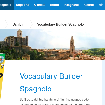
Negozio
Supporto
Contatti
Storie
Insegnanti
Risorse
o
Bambini
Vocabulary Builder Spagnolo
Vocabulary Builder
Spagnolo
Se il volto del tuo bambino si illumina quando vede
un’immagine colorata, un simpatico animaletto o un