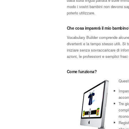
basa sulla lingua parlata e sulle imma
modo i vostri bambini non devono sap
poterlo utilizzare.
Che cosa imparerà il mio bambino
Vocabulary Builder comprende alcune 
divertenti e la tempo stesso utili. Si 
iniziare senza sovraccaricare di infor
azioni, le professioni e semplici frasi
Come funziona?
Queste
Impara
accom
Tre gi
comple
ricono
Regist
che vu