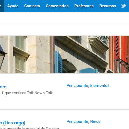
a
Ayuda
Contacto
Comentarios
Profesores
Recursos
Principiante, Elemental
kera
-1’ que contiene Talk Now y Talk
Principiante, Niños
a (Descarga)
ido: aprende lo esencial de Euskera