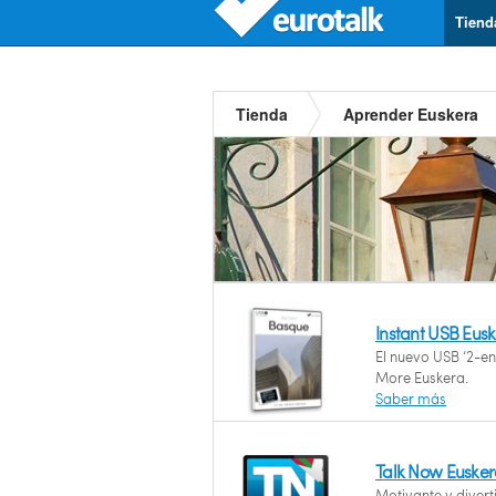
Tiend
Tienda
Aprender Euskera
Instant USB Eus
El nuevo USB ‘2-en
More Euskera.
Saber más
Talk Now Eusker
Motivante y divert