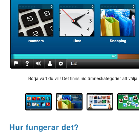
Börja vart du vill! Det finns nio ämneskategorier att välj
Hur fungerar det?