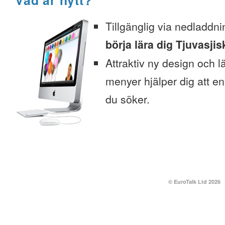
Vad är nytt?
Tillgänglig via nedladdni
börja lära dig Tjuvasjis
Attraktiv ny design och l
menyer hjälper dig att enk
du söker.
© EuroTalk Ltd 2026