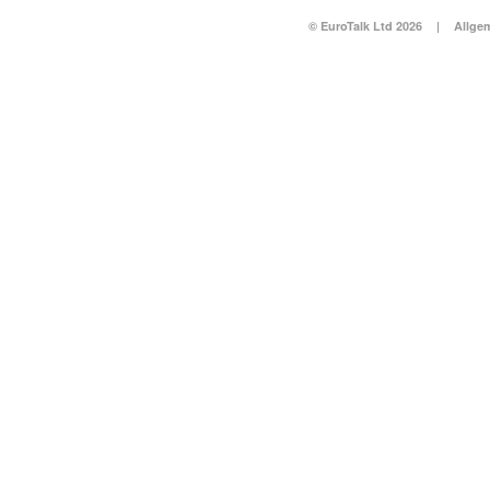
© EuroTalk Ltd 2026
|
Allge