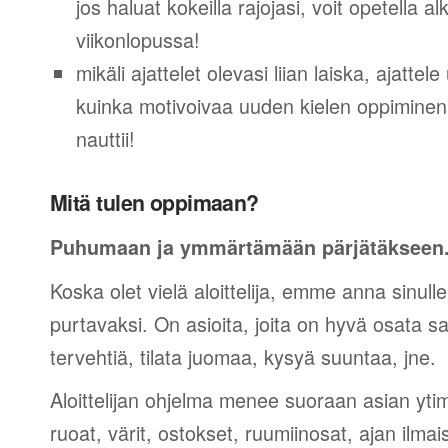
jos haluat kokeilla rajojasi, voit opetella 
viikonlopussa!
mikäli ajattelet olevasi liian laiska, ajattel
kuinka motivoivaa uuden kielen oppiminen v
nauttii!
Mitä tulen oppimaan?
Puhumaan ja ymmärtämään pärjätäkseen
Koska olet vielä aloittelija, emme anna sinulle
purtavaksi. On asioita, joita on hyvä osata sano
tervehtiä, tilata juomaa, kysyä suuntaa, jne.
Aloittelijan ohjelma menee suoraan asian yti
ruoat, värit, ostokset, ruumiinosat, ajan ilma