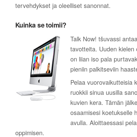
tervehdykset ja oleelliset sanonnat.
Kuinka se toimii?
Talk Now! tšuvassi antaa
tavotteita. Uuden kielen
on liian iso pala purtava
pieniin palkitseviin haaste
Pelaa vuorovaikutteisia k
ruokkii sinua uusilla sano
kuvien kera. Tämän jälk
osaamisesi koetukselle h
avulla. Aloittaessasi pel
oppimisen.