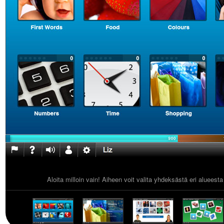
Aloita milloin vain! Aiheen voit valita yhdeksästä eri alueest