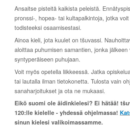
Ansaitse pisteitä kaikista peleistä. Ennätyspis
pronssi-, hopea- tai kultapalkintoja, jotka voi
todisteeksi osaamisestasi.
Ainoa kieli, jota kuulet on tšuvassi. Nauhoitta
aloittaa puhumisen samantien, jonka jälkeen v
syntyperäiseen puhujaan.
Voit myös opetella liikkeessä. Jatka opiskelu
tai lautalla ilman tietokonetta. Tulosta vain o
sanaharjoitukset ja ota ne mukaasi.
Eikö suomi ole äidinkielesi? Ei hätää! tšu
120:lle kielelle - yhdessä ohjelmassa!
Kat
sinun kielesi valikoimassamme.