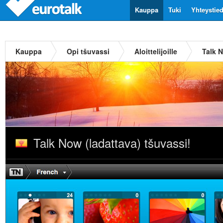
Kauppa
Tuki
Yhteystie
Kauppa
Opi tšuvassi
Aloittelijoille
Talk N
Talk Now (ladattava) tšuvassi!