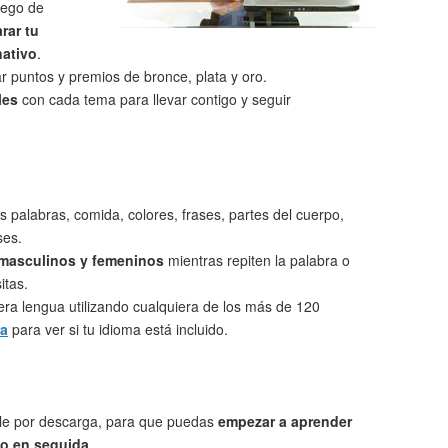
uego de
rar tu
nativo
.
 puntos y premios de bronce, plata y oro.
les
con cada tema para llevar contigo y seguir
s palabras, comida, colores, frases, partes del cuerpo,
ses.
 masculinos y femeninos
mientras repiten la palabra o
itas.
ra lengua utilizando cualquiera de los más de 120
ta
para ver si tu idioma está incluido.
le por descarga, para que puedas
empezar a aprender
o en seguida
.