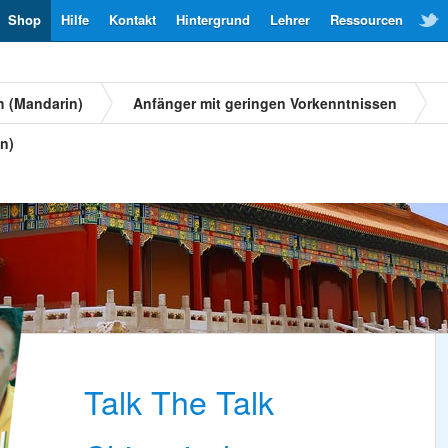
Shop
Hilfe
Kontakt
Hintergrund
Lehrer
Ressourcen
h (Mandarin)
Anfänger mit geringen Vorkenntnissen
n)
Talk The Talk