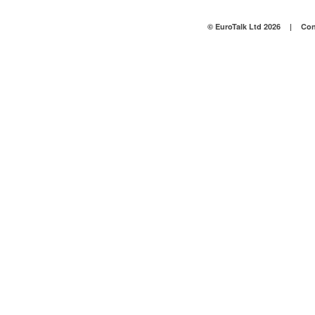
© EuroTalk Ltd 2026
|
Con