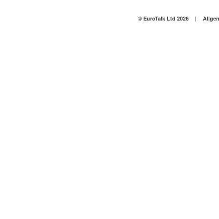
© EuroTalk Ltd 2026
|
Allge