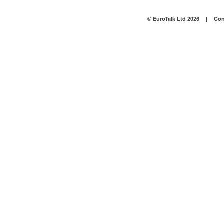
© EuroTalk Ltd 2026
|
Con