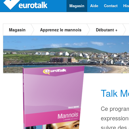
Magasin
Aide
Contact
His
Magasin
Apprenez le mannois
Débutant +
Talk M
Ce progra
expressions
suivre des