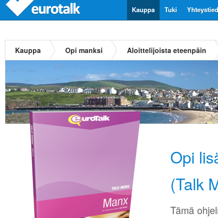
Kauppa
Tuki
Yhteystie
Kauppa
Opi manksi
Aloittelijoista eteenpäin
Opi li
(Talk 
Tämä ohjel