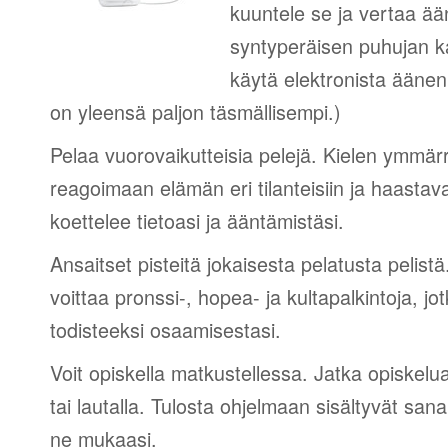
kuuntele se ja vertaa ää
syntyperäisen puhujan 
käytä elektronista äänen
on yleensä paljon täsmällisempi.)
Pelaa vuorovaikutteisia pelejä. Kielen ymmär
reagoimaan elämän eri tilanteisiin ja haastav
koettelee tietoasi ja ääntämistäsi.
Ansaitset pisteitä jokaisesta pelatusta pelistä
voittaa pronssi-, hopea- ja kultapalkintoja, jot
todisteeksi osaamisestasi.
Voit opiskella matkustellessa. Jatka opiskelu
tai lautalla. Tulosta ohjelmaan sisältyvät sana
ne mukaasi.