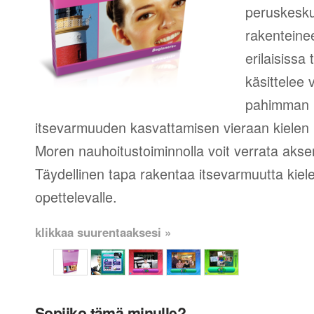
peruskesku
rakenteinee
erilaisissa
käsittelee 
pahimman 
itsevarmuuden kasvattamisen vieraan kielen 
Moren nauhoitustoiminnolla voit verrata aksent
Täydellinen tapa rakentaa itsevarmuutta kie
opettelevalle.
klikkaa suurentaaksesi »
Sopiiko tämä minulle?