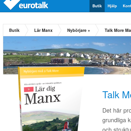
Butik
Hjälp
Kont
Butik
Lär Manx
Nybörjare +
Talk More M
Talk 
Det här pr
grundliga k
och strukt