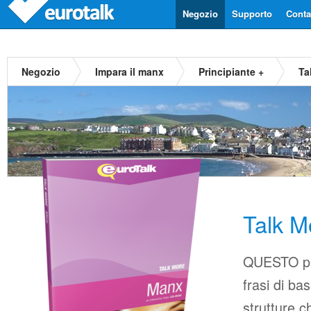
Negozio
Supporto
Contat
Negozio
Impara il manx
Principiante +
Ta
Talk 
QUESTO pr
frasi di b
strutture c